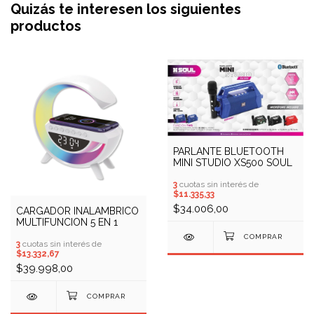
Quizás te interesen los siguientes
productos
PARLANTE BLUETOOTH
MINI STUDIO XS500 SOUL
3
cuotas sin interés de
$11.335,33
$34.006,00
CARGADOR INALAMBRICO
MULTIFUNCION 5 EN 1
3
cuotas sin interés de
$13.332,67
$39.998,00