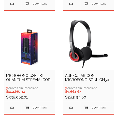
MICROFONO USB JBL
AURICULAR CON
QUANTUM STREAM (COD:
MICROFONO SOUL OH50
(COD: 10409738)
(COD: 10408686)
3
cuotas sin interés de
3
cuotas sin interés de
$112.667,34
$9.664,67
$338.002,01
$28.994,00