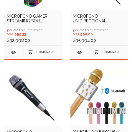
MICROFONO GAMER
MICROFONO
STREAMING SOUL
UNIDIRECCIONAL
XMIC150 (COD: 10409449)
DINAMICO SOUL POP
3
cuotas sin interés de
M100 (COD: 10409459)
3
cuotas sin interés de
$10.999,33
$11.998,00
$32.998,00
$35.994,00
MICROFONO KARAOKE