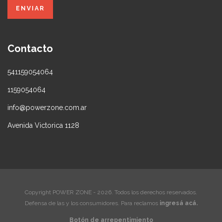
Contacto
541159054064
1159054064
info@powerzone.com.ar
Avenida Victorica 1128
Copyright POWER ZONE - 2026. Todos los derechos reservados.
Defensa de las y los consumidores. Para reclamos
ingresá acá.
Botón de arrepentimiento