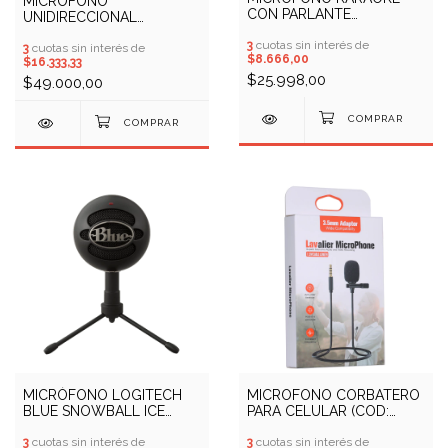
MICROFONO
CON PARLANTE
UNIDIRECCIONAL
BLUETOOTH
DINAMICO SOUL MUSIC
INCORPORADO (COD:
3
cuotas sin interés de
M50 (COD: 10409460)
3
cuotas sin interés de
$8.666,00
10900347)
$16.333,33
$25.998,00
$49.000,00
MICRÓFONO LOGITECH
MICROFONO CORBATERO
BLUE SNOWBALL ICE
PARA CELULAR (COD:
(COD: 11800074)
19100048)
3
cuotas sin interés de
3
cuotas sin interés de