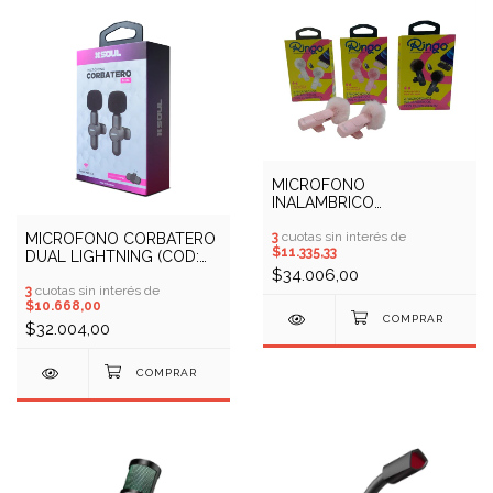
MICROFONO
INALAMBRICO
CORBATERO DUAL PARA
CELULAR RINGO (COD:
3
cuotas sin interés de
MICROFONO CORBATERO
$11.335,33
20000083)
DUAL LIGHTNING (COD:
10409716)
$34.006,00
3
cuotas sin interés de
$10.668,00
$32.004,00