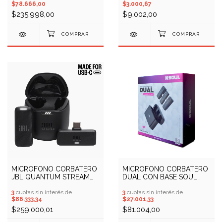
$78.666,00
$3.000,67
$235.998,00
$9.002,00
MICROFONO CORBATERO
MICROFONO CORBATERO
JBL QUANTUM STREAM
DUAL CON BASE SOUL
WIRELESS USB C (COD:
MIC-CDUAL (COD:
10409682)
3
cuotas sin interés de
10409718)
3
cuotas sin interés de
$86.333,34
$27.001,33
$259.000,01
$81.004,00