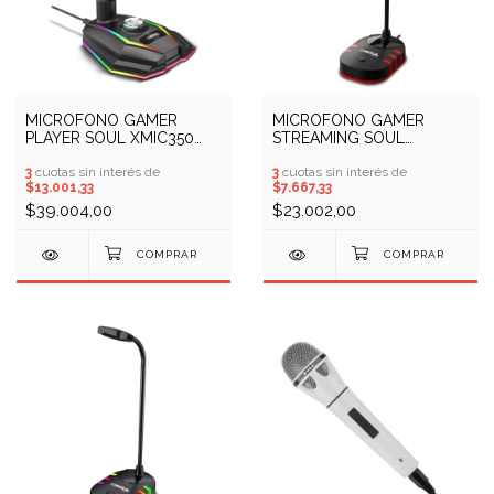
MICROFONO GAMER
MICROFONO GAMER
PLAYER SOUL XMIC350
STREAMING SOUL
(COD: 10409447)
XMIC100 (COD: 10409448)
3
cuotas sin interés de
3
cuotas sin interés de
$13.001,33
$7.667,33
$39.004,00
$23.002,00