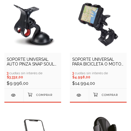
SOPORTE UNIVERSAL
SOPORTE UNIVERSAL
AUTO PINZA SNAP SOUL
PARA BICICLETA O MOTO
SOP-CJ02 (COD:
SOUL SOP-CJ08 (COD:
10408424)
3
cuotas sin interés de
10403432)
3
cuotas sin interés de
$3.332,00
$4.998,00
$9.996,00
$14.994,00