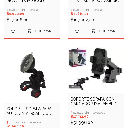
BICICLETA M2 (COD:
CON CARGA INALAMBRICA
13100125)
FOXBOX RIDE (COD:
3
cuotas sin interés de
10900584)
3
cuotas sin interés de
$9.002,00
$35.667,33
$27.006,00
$107.002,00
SOPORTE SOPAPA CON
CARGADOR INALAMBRICO
15W SOUL Q600 (COD:
SOPORTE SOPAPA PARA
10409730)
3
cuotas sin interés de
AUTO UNIVERSAL (COD:
$17.332,00
13600002)
$51.996,00
3
cuotas sin interés de
$1.666,00