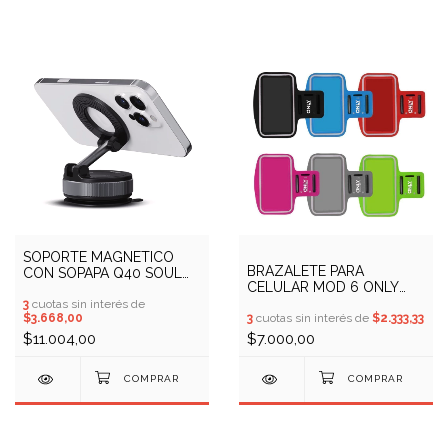
SOPORTE MAGNETICO
BRAZALETE PARA
CON SOPAPA Q40 SOUL
CELULAR MOD 6 ONLY
(COD: 10409973)
(COD: 13200306)
3
cuotas sin interés de
$3.668,00
3
cuotas sin interés de
$2.333,33
$11.004,00
$7.000,00