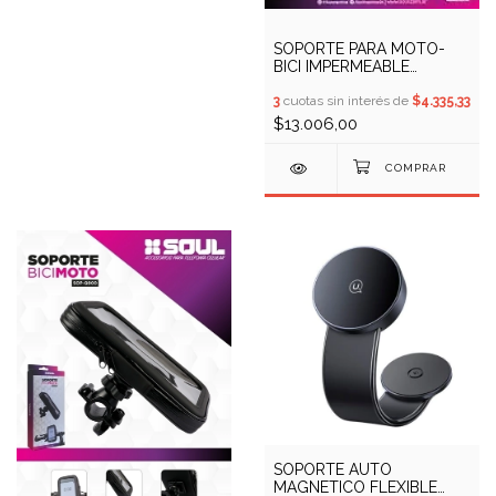
SOPORTE PARA MOTO-
BICI IMPERMEABLE
SOULQ800 (COD:
10409732)
3
cuotas sin interés de
$4.335,33
$13.006,00
SOPORTE AUTO
MAGNETICO FLEXIBLE