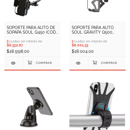
SOPORTE PARA AUTO DE
SOPORTE PARA AUTO
SOPAPA SOUL Q450 (COD:
SOUL GRAVITY Q500
10409641)
(COD: 10409642)
3
cuotas sin interés de
3
cuotas sin interés de
$6.332,67
$6.001,33
$18.998,00
$18.004,00