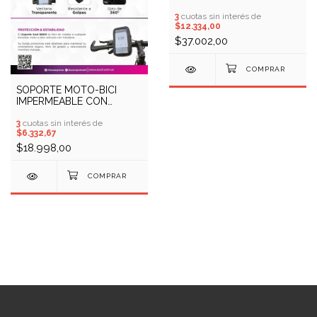
USAMS ZJ079 (COD:
13000060)
3
cuotas sin interés de
$12.334,00
$37.002,00
SOPORTE MOTO-BICI
IMPERMEABLE CON
CIERRE SOUL Q900 (COD:
10409733)
3
cuotas sin interés de
$6.332,67
$18.998,00