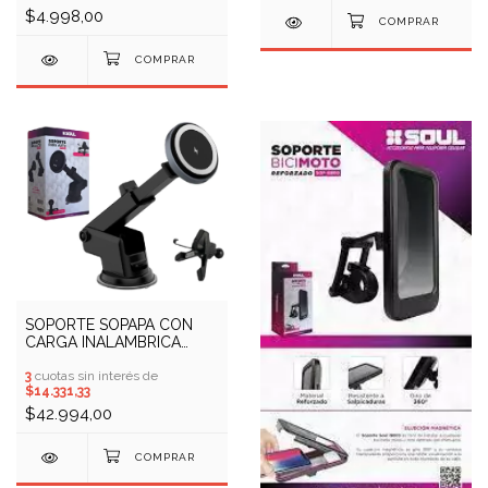
$4.998,00
SOPORTE SOPAPA CON
CARGA INALAMBRICA
SOUL Q700 (COD:
10409731)
3
cuotas sin interés de
$14.331,33
$42.994,00