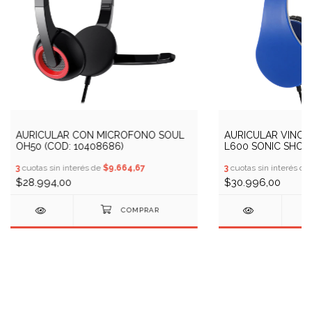
AURICULAR CON MICROFONO SOUL
AURICULAR VINCH
OH50 (COD: 10408686)
L600 SONIC SHOC
AZUL (COD: 104096
3
cuotas sin interés de
$9.664,67
3
cuotas sin interés de
$28.994,00
$30.996,00