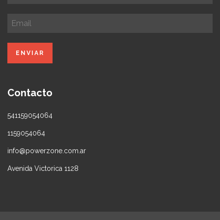
Contacto
541159054064
1159054064
info@powerzone.com.ar
Avenida Victorica 1128