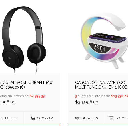
RICULAR SOUL URBAN L100
CARGADOR INALAMBRICO
D: 10500318)
MULTIFUNCION 5 EN 1 (COD
10409705)
otas sin interés de
$4.335,33
3
cuotas sin interés de
$13.332,6
3.006,00
$39.998,00
DETALLES
COMPRAR
DETALLES