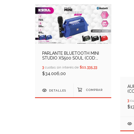
PARLANTE BLUETOOTH MINI
STUDIO XS500 SOUL (COD:
10409501)
3
cuotas sin interés de
$11.335,33
$34.006,00
AU
DETALLES
(CO
3
cu
$1