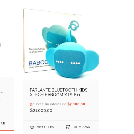
PARLANTE BLUETOOTH KIDS
:
XTECH BABOOM XTS-611
(COD: 14500047)
7
3
cuotas sin interés de
$7.000,00
$21.000,00
DETALLES