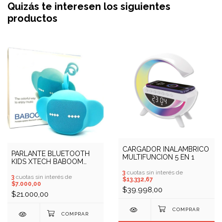
Quizás te interesen los siguientes
productos
CARGADOR INALAMBRICO
PARLANTE BLUETOOTH
MULTIFUNCION 5 EN 1
KIDS XTECH BABOOM
XTS-611
3
cuotas sin interés de
3
cuotas sin interés de
$13.332,67
$7.000,00
$39.998,00
$21.000,00