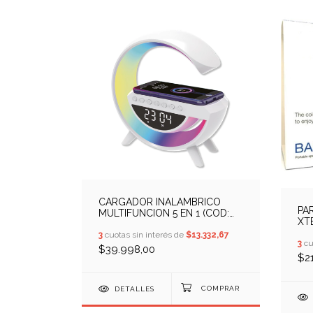
CARGADOR INALAMBRICO
PA
MULTIFUNCION 5 EN 1 (COD:
XT
10409705)
(CO
3
cuotas sin interés de
$13.332,67
3
cu
$39.998,00
$2
DETALLES