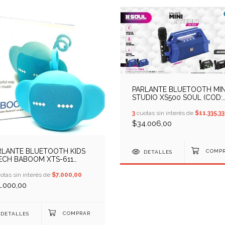
PARLANTE BLUETOOTH MIN
STUDIO XS500 SOUL (COD:
10409501)
3
cuotas sin interés de
$11.335,33
$34.006,00
RLANTE BLUETOOTH KIDS
DETALLES
ECH BABOOM XTS-611
D: 14500047)
otas sin interés de
$7.000,00
1.000,00
DETALLES