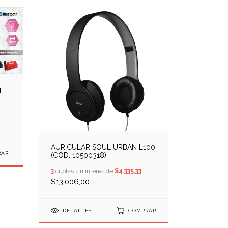
I
AURICULAR SOUL URBAN L100
(COD: 10500318)
3
cuotas sin interés de
$4.335,33
$13.006,00
DETALLES
COMPRAR