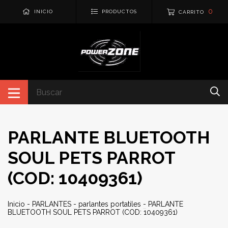
0
INICIO
PRODUCTOS
CARRITO
PARLANTE BLUETOOTH
SOUL PETS PARROT
(COD: 10409361)
Inicio
-
PARLANTES
-
parlantes portatiles
-
PARLANTE
BLUETOOTH SOUL PETS PARROT (COD: 10409361)