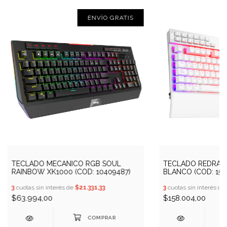
ENVÍO GRATIS
TECLADO MECANICO RGB SOUL
TECLADO REDRAGO
RAINBOW XK1000 (COD: 10409487)
BLANCO (COD: 156
3
cuotas sin interés de
$21.331,33
3
cuotas sin interés de
$63.994,00
$158.004,00