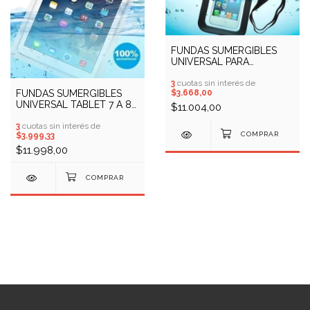
FUNDAS SUMERGIBLES
UNIVERSAL PARA
CELULAR Y TABLET 4 A 6
PULGADAS (COD:
3
cuotas sin interés de
$3.668,00
FUNDAS SUMERGIBLES
10701529)
UNIVERSAL TABLET 7 A 8
$11.004,00
PULGADAS (COD:
11301035)
3
cuotas sin interés de
$3.999,33
$11.998,00