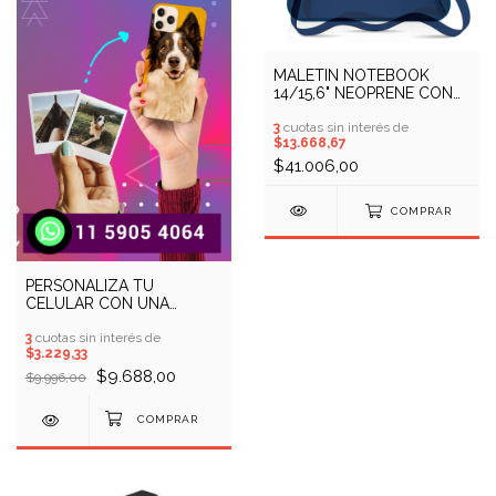
MALETIN NOTEBOOK
14/15,6" NEOPRENE CON
MANIJA Y CORREA (COD:
17100005)
3
cuotas sin interés de
$13.668,67
$41.006,00
COMPRAR
PERSONALIZA TU
CELULAR CON UNA
IMAGEN (COD: 13100053)
3
cuotas sin interés de
$3.229,33
$9.688,00
$9.996,00