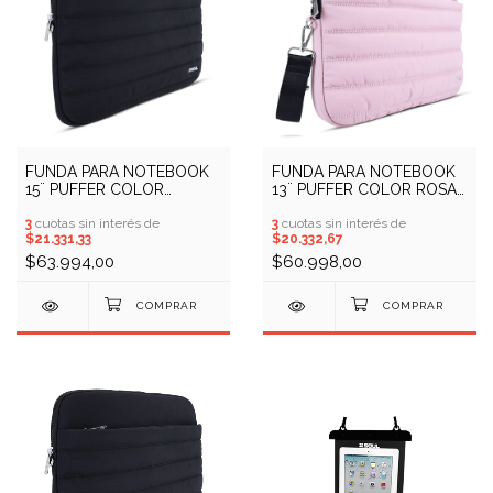
FUNDA PARA NOTEBOOK
FUNDA PARA NOTEBOOK
15¨ PUFFER COLOR
13¨ PUFFER COLOR ROSA
NEGRO SOUL (COD:
SOUL (COD: 10409960)
10409957)
3
cuotas sin interés de
3
cuotas sin interés de
$21.331,33
$20.332,67
$63.994,00
$60.998,00