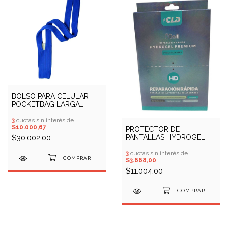
BOLSO PARA CELULAR
POCKETBAG LARGA
RINGO (COD: 20000150)
3
cuotas sin interés de
$10.000,67
PROTECTOR DE
PANTALLAS HYDROGEL
$30.002,00
PREMIUM MATE CLD (COD:
13100028)
3
cuotas sin interés de
$3.668,00
$11.004,00