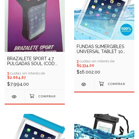
FUNDAS SUMERGIBLES
UNIVERSAL TABLET 10
PULGADAS (COD:
BRAZALETE SPORT 4.7
11301036)
3
cuotas sin interés de
PULGADAS SOUL (COD:
$5.334,00
10403727)
$16.002,00
3
cuotas sin interés de
$2.664,67
$7.994,00