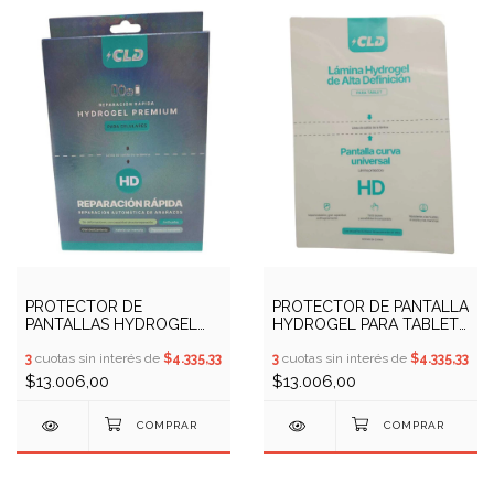
PROTECTOR DE
PROTECTOR DE PANTALLA
PANTALLAS HYDROGEL
HYDROGEL PARA TABLET
PREMIUM ANTIESPIA CLD
CLD (COD: 13100165)
(COD: 13100163)
3
cuotas sin interés de
$4.335,33
3
cuotas sin interés de
$4.335,33
$13.006,00
$13.006,00