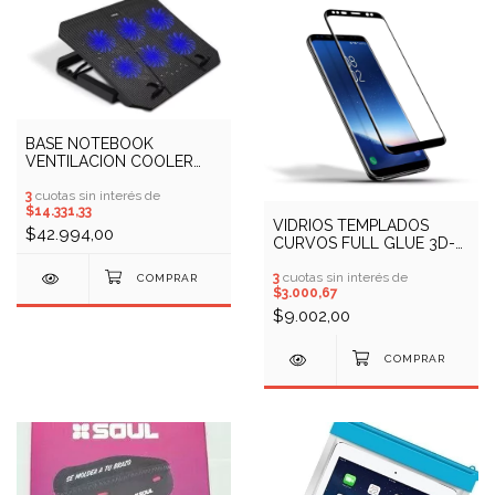
BASE NOTEBOOK
VENTILACION COOLER
PAD SOUL XC100 (COD:
10409444)
3
cuotas sin interés de
$14.331,33
VIDRIOS TEMPLADOS
$42.994,00
CURVOS FULL GLUE 3D-
5D-9D-11D
3
cuotas sin interés de
$3.000,67
$9.002,00