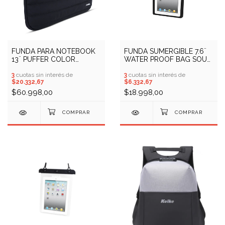
FUNDA PARA NOTEBOOK
FUNDA SUMERGIBLE 7.6¨
13¨ PUFFER COLOR
WATER PROOF BAG SOUL
NEGRO SOUL (COD:
(COD: 10701019)
10409959)
3
cuotas sin interés de
3
cuotas sin interés de
$20.332,67
$6.332,67
$60.998,00
$18.998,00