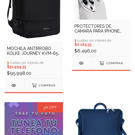
PROTECTORES DE
CAMARA PARA IPHONE
(CONSULTAR MODELOS
DISPONIBLES)
3
cuotas sin interés de
$2.165,33
MOCHILA ANTIRROBO
$6.496,00
KOLKE JOURNEY KVM-654
(COD: 10900053)
3
cuotas sin interés de
COMPRAR
$31.999,33
$95.998,00
COMPRAR
3
%
OFF