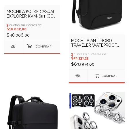
MOCHILA KOLKE CASUAL
EXPLORER KVM-691 (COD:
20000049)
3
cuotas sin interés de
$16.002,00
$48.006,00
MOCHILA ANTI ROBO
TRAVELER WATEPROOF
CON CANDADO KOLKE
KVM-603 (COD: 10900054)
3
cuotas sin interés de
$21.331,33
$63.994,00
COMPRAR