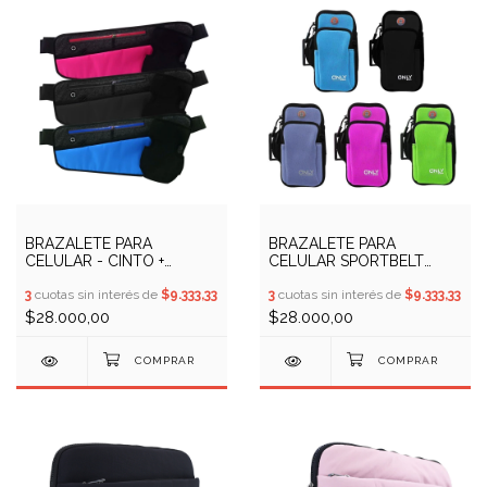
BRAZALETE PARA
BRAZALETE PARA
CELULAR - CINTO +
CELULAR SPORTBELT
PORTABOTELLA
MOD 05 ONLY (COD:
SPORTBELT MOD 02 ONLY
3
cuotas sin interés de
$9.333,33
13200305)
3
cuotas sin interés de
$9.333,33
(COD: 13200305)
$28.000,00
$28.000,00