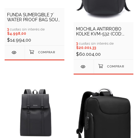
FUNDA SUMERGIBLE 7¨
WATER PROOF BAG SOUL
(COD: 10701018)
MOCHILA ANTIRROBO
3
cuotas sin interés de
KOLKE KVM-532 (COD:
$4.998,00
20000048)
$14.994,00
3
cuotas sin interés de
$20.001,33
$60.004,00