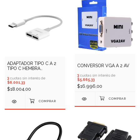
ADAPTADOR TIPO C A 2
CONVERSOR VGA A 2 AV
TIPO C HEMBRA
SOMOSTEL BZ06
3
cuotas sin interés de
3
cuotas sin interés de
$5.665,33
$6.001,33
$16.996,00
$18.004,00