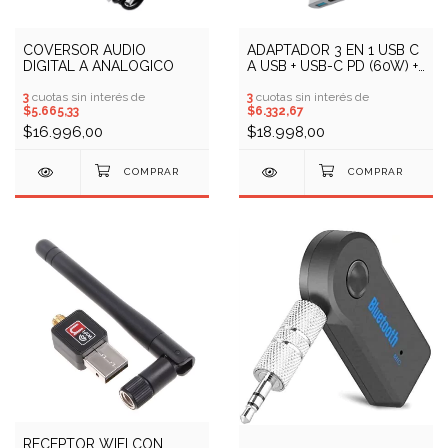
COVERSOR AUDIO
ADAPTADOR 3 EN 1 USB C
DIGITAL A ANALOGICO
A USB + USB-C PD (60W) +
HDTV (4K) SOUL
3
cuotas sin interés de
3
cuotas sin interés de
$5.665,33
$6.332,67
$16.996,00
$18.998,00
RECEPTOR WIFI CON