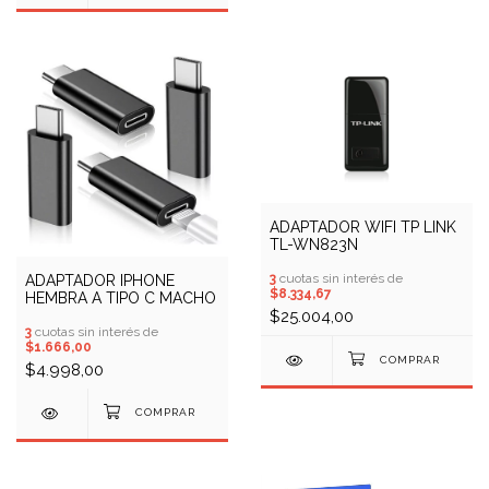
ADAPTADOR WIFI TP LINK
TL-WN823N
3
cuotas sin interés de
ADAPTADOR IPHONE
$8.334,67
HEMBRA A TIPO C MACHO
$25.004,00
3
cuotas sin interés de
$1.666,00
$4.998,00