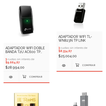
ADAPTADOR WIFI TL-
WN823N TP LINK
3
cuotas sin interés de
ADAPTADOR WIFI DOBLE
$8.334,67
BANDA T2U AC600 TP
LINK
$25.004,00
3
cuotas sin interés de
$9.664,67
$28.994,00