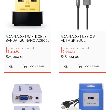
ADAPTADOR WIFI DOBLE
ADAPTADOR USB C A
BANDA T2U NANO AC600
HDTV 4K SOUL
TP LINK
3
cuotas sin interés de
3
cuotas sin interés de
$8.334,67
$6.001,33
$25.004,00
$18.004,00