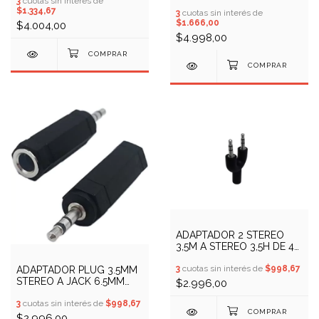
3
cuotas sin interés de
NSADST32
$1.334,67
3
cuotas sin interés de
$1.666,00
$4.004,00
$4.998,00
ADAPTADOR 2 STEREO
3,5M A STEREO 3,5H DE 4
PINES
3
cuotas sin interés de
$998,67
ADAPTADOR PLUG 3.5MM
STEREO A JACK 6.5MM
$2.996,00
STEREO
3
cuotas sin interés de
$998,67
$2.996,00